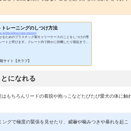
トトレーニングのしつけ方法
e.jp/discipline/crate-training
せるためのプラスチック製キャリーケースのことをしつけの専
レートと呼びます。クレート内で静かに待機したり寝起きでき
つけことをクレートトレーニングといいます。クレートトレー
様々なメリットがあり、今では犬との暮らしに欠かせない大切
といわれていますが、失敗する例も少なくありません。スムー
報サイト【犬ラブ】
トトレーニングを成功させるためには、以下のポイントをおさ
しょう。子犬には安心できる寝床として教える成犬には危険な
ことを理解させる焦らず...
ことになれる
意はもちろんリードの着脱や抱っこなどたびたび愛犬の体に触
ミングで極度の緊張を見せたり、威嚇や噛みつきや暴れを起こ