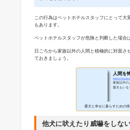
この行為はペットホテルスタッフにとって大
もあります。
ペットホテルスタッフが危険と判断した場合
日ごろから家族以外の人間と積極的に対面さ
ておきましょう。
人間を
https://inul
家族以外の
愛犬もいる
タイプもい
いうだけで
なることも
愛犬と幸せに暮らすための情
ましょう。
察させるこ
らうときには
他犬に吠えたり威嚇をしな