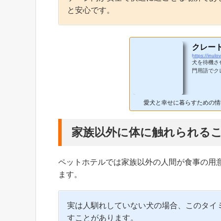
と安心です。
クレー
https://inulov
犬を待機さ
門用語でク
るようにし
ニングには
なしつけだ
愛犬と幸せに暮らすための情
ズにクレー
えておきま
場所ではない
家族以外に体に触れられる
ペットホテルでは家族以外の人間が食事の用
ます。
実は人馴れしていない犬の場合、このタイ
すことがあります。