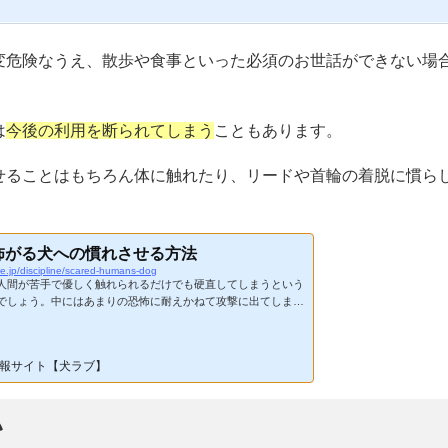
変危険なうえ、散歩や食事といった必須のお世話ができない場
は
今後の利用を断られてしまう
こともあります。
せることはもちろん体に触れたり、リードや首輪の着脱に慣ら
怖がる犬への慣れさせる方法
ove.jp/discipline/scared-humans-dog
人間が苦手で優しく触れられるだけでも硬直してしまうという
でしょう。中にはあまりの恐怖に耐えかねて攻撃に出てしまう
ます。このような愛犬の行動は単に人見知りや引っ込み思案と
は済まされません。日常生活では必ず家族以外の人間の世話に
必要です。人間に慣れさせるためには、以下の方法を試してみ
報サイト【犬ラブ】
オヤツで慣れさせるのが通用するのは子犬だけいろんな人を観
とから始めてみる本当に犬が好きな人に触ってもらう触っても
頭や首ではなくお尻側か...
い