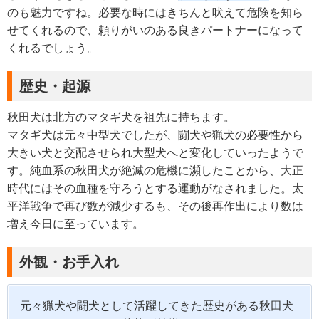
のも魅力ですね。必要な時にはきちんと吠えて危険を知ら
せてくれるので、頼りがいのある良きパートナーになって
くれるでしょう。
歴史・起源
秋田犬は北方のマタギ犬を祖先に持ちます。
マタギ犬は元々中型犬でしたが、闘犬や猟犬の必要性から
大きい犬と交配させられ大型犬へと変化していったようで
す。純血系の秋田犬が絶滅の危機に瀕したことから、大正
時代にはその血種を守ろうとする運動がなされました。太
平洋戦争で再び数が減少するも、その後再作出により数は
増え今日に至っています。
外観・お手入れ
元々猟犬や闘犬として活躍してきた歴史がある秋田犬