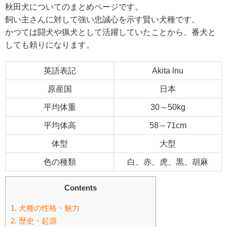
秋田犬についてのまとめページです。
飼い主さんに対して強い忠誠心を示す賢い犬種です。
かつては闘犬や猟犬として活躍していたことから、番犬と
しても頼りになります。
英語表記
Akita lnu
原産国
日本
平均体重
30～50kg
平均体高
58～71cm
体型
大型
色の種類
白、赤、虎、黒、胡麻
Contents
1.
犬種の性格・魅力
2.
歴史・起源