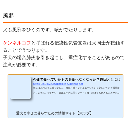
風邪
犬も風邪をひくのです。咳がでたりします。
ケンネルコフ
と呼ばれる伝染性気管支炎は犬同士が接触す
ることでうつります。
子犬の場合肺炎を引き起こし、重症化することがあるので
注意が必要です。
今まで食べていたものを食べなくなった？原因としつけ
https://inulove.jp/discipline/didnot-eat
犬には人のように味を楽しみ、食感・味・シチュエーションを楽しむという習慣が
ありません。ですから、犬は基本的に同じフードを食べ続けても飽きることがあり
ません。しかし、ある日突然、それまで食べていたフードを拒否することがありま
す。なぜ食べなくなったのか原因を把握し、適切に対処するためにも以下のポイン
トを確認しておきましょう。体調不良や病気を疑ってみる口内炎など口に異常があ
愛犬と幸せに暮らすための情報サイト【犬ラブ】
る場合も注意プラスチック製食器の匂いを嫌がる場合もある食べ飽きて嫌がってい
る（小型犬に多い）濃い味・強い匂いがする人の食べ物に...