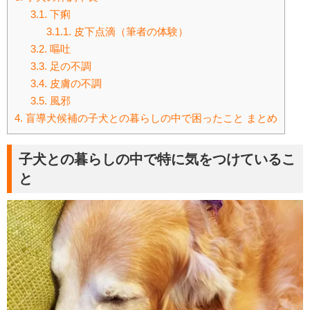
3.1.
下痢
3.1.1.
皮下点滴（筆者の体験）
3.2.
嘔吐
3.3.
足の不調
3.4.
皮膚の不調
3.5.
風邪
4.
盲導犬候補の子犬との暮らしの中で困ったこと まとめ
子犬との暮らしの中で特に気をつけているこ
と