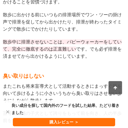
かけることを習慣づけます。
散歩に出かける前にいつもの排泄場所でワン・ツーの掛け
声で排泄を促してから出かけたり、排泄が終わったタイミ
ングで散歩にでかけたりしています。
散歩中に排泄させないことは、パピーウォーカーをしてい
て、完全に徹底するのは正直難しい
です。でも必ず排泄を
済ませてから出かけるようにしています。
臭い取りはしない
またこれも将来盲導犬として活動するときにまっすぐ前を
向いて歩けるように小さいうちから臭い取りはさせないよ
うにしながら散歩します。
良い成分を探して国内外のフードを試した結果、たどり着き
×
ました
盲導犬候補の子犬として誇りをもって前を向き、人の半歩
前を歩けるように心がけています。
購入レビュー ＞