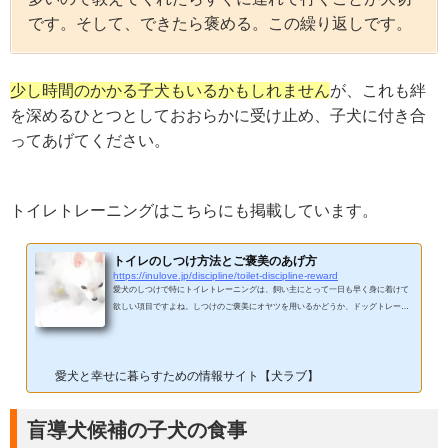
です。そして、できたら褒める。この繰り返しです。
少し時間のかかる子犬もいるかもしれません
が、これも絆
を深めるひとつとしておおらかに受け止め、子犬に付き合
ってあげてください。
トイレトレーニングはこちらにも掲載しています。
トイレのしつけ方法とご褒美のあげ方
https://inulove.jp/discipline/toilet-discipline-reward
愛犬のしつけで特にトイレトレーニングは、飼い主にとって一日も早く身に着けて
欲しい項目ですよね。しつけのご褒美にオヤツを用いるかどうか、ドッグトレーナ
ーそれぞれで意見は異なりますがしつけをスムーズに進めるためには一番効率的な
方法ですからぜひ活用しましょう。ここで用いるオヤツは市販の犬用ジャーキーや
クッキーだけでなく毎日食事として与えているフードも意味します。ご褒美を上手
愛犬と幸せに暮らすための情報サイト【犬ラブ】
に活用したトイレのしつけのポイントは以下の通りです。トイレのしつけは場所を
教えることが大事トイレをするタイミングを把握する特別...
盲導犬候補の子犬の食事