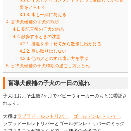
事をとらせる
3.1.3.
水も一緒に与える
4.
盲導犬候補の子犬の散歩
4.1.
委託直後の子犬の散歩
4.2.
散歩するときの注意
4.2.1.
排泄を済ませてから散歩に出かける
4.2.2.
臭い取りはしない
4.2.3.
他の犬とのすれ違い方を学ぶ
5.
盲導犬候補の子犬時期の過ごし方まとめ
盲導犬候補の子犬の一日の流れ
子犬はおよそ生後2ヶ月でパピーウォーカーのもとに委託さ
れます。
犬種は
ラブラドールレトリバー
、
ゴールデンレトリバー
、
ラブラドールレトリバーとゴールデンレトリバーのミック
スであることがほとんどで、大型犬の子犬です。