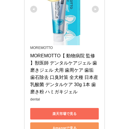
MOREMOTTO
MOREMOTTO【 動物病院 監修 
】獣医師 デンタルケアジェル 歯
磨きジェル 犬用 歯周ケア 歯垢 
歯石除去 口臭対策 全犬種 日本産 
乳酸菌 デンタルケア 30g 1本 歯
磨き粉 ハミガキジェル
dental
楽天市場で見る
Amazonで見る