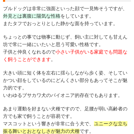
ブルドッグは非常に強面といった顔で一見怖そうですが、
外見とは裏腹に陽気な性格
をしています。
またタフでおっとりとした静かな面を持っています。
ちょっとの事では物事に動じず、飼い主に対しても甘えん
坊で常に一緒にいたいと思う可愛い性格です。
子供と仲良くなれるので
小さい子供がいる家庭でも問題な
く飼うことができます
。
大きい頭に短く体を左右に揺らしながら歩く姿、そしてい
かつい顔をしているのにどんくさい部分もあってそこが魅
力的です。
いわゆるブサカワ犬のパイオニア的存在でもあります。
あまり運動を好まない犬種ですので、足腰が弱い高齢者の
方でも家で飼うことが容易です。
マスコットという響きが非常に合う犬で、
ユニークな立ち
振る舞いとおとなしさが魅力の犬種
です。