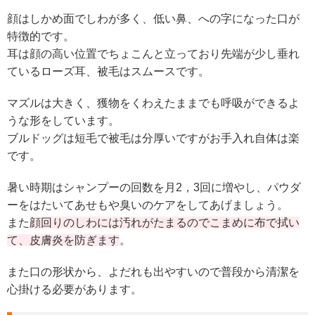
顔はしかめ面でしわが多く、低い鼻、への字になった口が
特徴的です。
耳は顔の高い位置でちょこんと立っており先端が少し垂れ
ているローズ耳、被毛はスムースです。
マズルは大きく、獲物をくわえたままでも呼吸ができるよ
うな形をしています。
ブルドッグは短毛で被毛は分厚いですがお手入れ自体は楽
です。
暑い時期はシャンプーの回数を月2，3回に増やし、パウダ
ーをはたいてあせもや臭いのケアをしてあげましょう。
また
顔回りのしわには汚れがたまるのでこまめに布で拭い
て、皮膚炎を防ぎます
。
また口の形状から、よだれも出やすいので普段から清潔を
心掛ける必要があります。