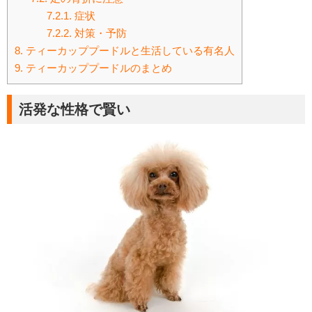
7.2.1.
症状
7.2.2.
対策・予防
8.
ティーカッププードルと生活している有名人
9.
ティーカッププードルのまとめ
活発な性格で賢い