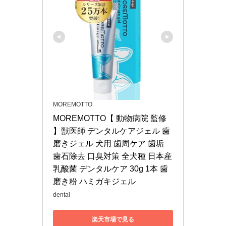
MOREMOTTO
MOREMOTTO【 動物病院 監修 
】獣医師 デンタルケアジェル 歯
磨きジェル 犬用 歯周ケア 歯垢 
歯石除去 口臭対策 全犬種 日本産 
乳酸菌 デンタルケア 30g 1本 歯
磨き粉 ハミガキジェル
dental
楽天市場で見る